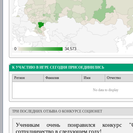
0
0
34,573
34,573
К УЧАСТИЮ В ИГРЕ СЕГОДНЯ ПРИСОЕДИНИЛИСЬ
Регион
Фамилия
Имя
Отчество
No data to display
ТРИ ПОСЛЕДНИХ ОТЗЫВА О КОНКУРСЕ СОЦИОНЕТ
Ученикам очень понравился конкурс "
сотрудничество в следующем году!